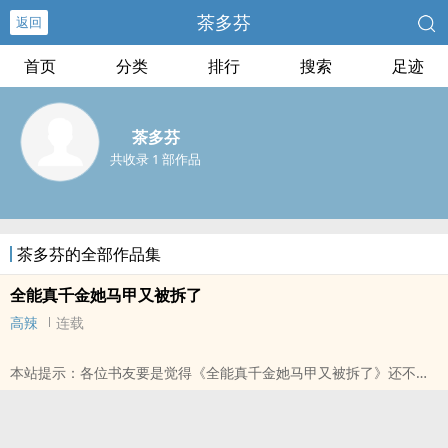
茶多芬
返回
首页
分类
排行
搜索
足迹
茶多芬
共收录 1 部作品
茶多芬的全部作品集
全能真千金她马甲又被拆了
高辣
连载
本站提示：各位书友要是觉得《全能真千金她马甲又被拆了》还不错
的话请不要忘记向您QQ群和微博里的朋友推荐哦！