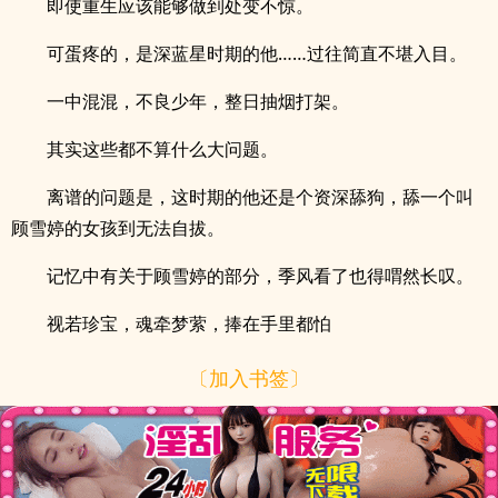
即使重生应该能够做到处变不惊。
可蛋疼的，是深蓝星时期的他……过往简直不堪入目。
一中混混，不良少年，整日抽烟打架。
其实这些都不算什么大问题。
离谱的问题是，这时期的他还是个资深舔狗，舔一个叫
顾雪婷的女孩到无法自拔。
记忆中有关于顾雪婷的部分，季风看了也得喟然长叹。
视若珍宝，魂牵梦萦，捧在手里都怕
〔加入书签〕