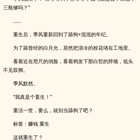
三瓶够吗？”
……
重生后，季风重新回到了舔狗+混混的年纪。
为了舔曾经的白月光，居然把清冷的校花堵在工地里。
看着近在咫尺的俏脸，看着鸦发下那白皙的脖颈，低头
不见双脚。
季风默然。
“我真是个畜生！”
重活一世，要么，就别当舔狗了吧？
标签：赚钱 重生
这就重生了？