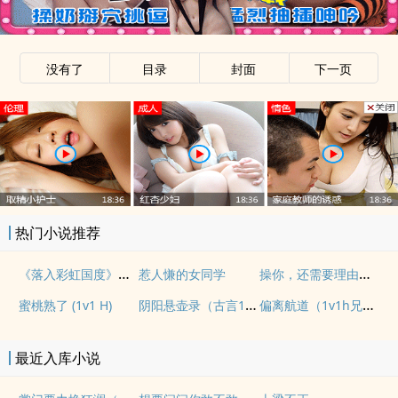
没有了
目录
封面
下一页
热门小说推荐
《落入彩虹国度》穿越+西幻+言情
操你，还需要理由吗？(校园H)
惹人慊的女同学
阴阳悬壶录（古言1v1H）
偏离航道（1v1h兄妹骨科bg）
蜜桃熟了 (1v1 H)
最近入库小说