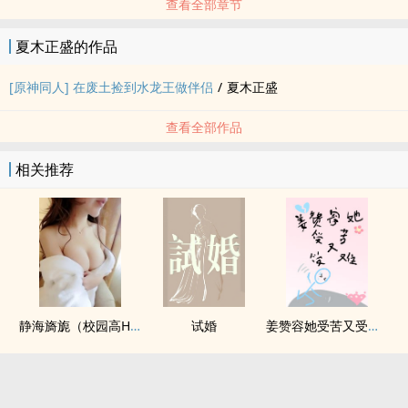
查看全部章节
夏木正盛的作品
[原神同人] 在废土捡到水龙王做伴侣
/
夏木正盛
查看全部作品
相关推荐
静海旖旎（校园高H）
试婚
姜赞容她受苦又受难（NPH）