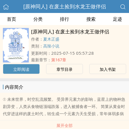
[原神同人] 在废土捡到水龙王做伴侣
首页
分类
排行
搜索
足迹
[原神同人] 在废土捡到水龙王做伴侣
作者：
夏木正盛
类别：
高辣小说
2025-07-15 05:57:28
更新时间：
最新章节：
第167章
立即阅读
章节目录
加入书架
内容简介
① 未来世界，时空乱流频繁。 受异界元素力的影响，蓝星上的物种急
剧异变，人类从食物链顶端跌落，进入被捕食者一环。 简莱从黄金时
代穿进这样的废土时代，转生成一个元素力天生受损，常年体弱多病
展开全部