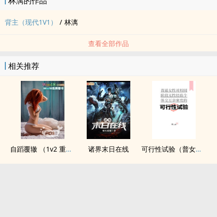
林漓的作品
背主（现代1V1）
/
林漓
查看全部作品
相关推荐
自蹈覆辙 （1v2 重生）
诸界末日在线
可行性试验（普女万人迷，NPH）