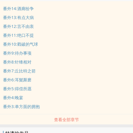
番外14:酒廊纷争
番外13:有点大病
番外12:言不由衷
番外11:绝口不提
番外10:戳破的气球
番外9:待办事项
番外8:针锋相对
番外7:丘比特之箭
番外6:耳鬓厮磨
番外5:得偿所愿
番外4:晚宴
番外3:单方面的拥抱
查看全部章节